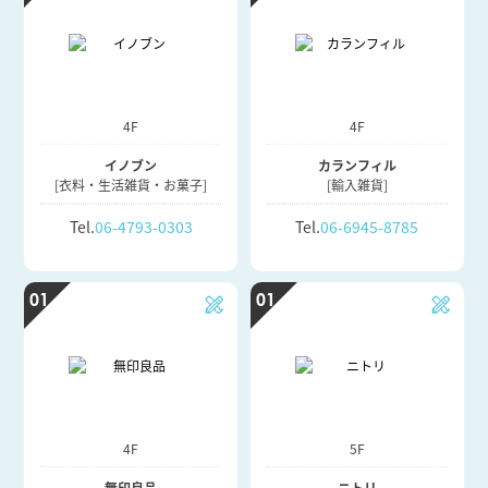
4F
4F
イノブン
カランフィル
[衣料・生活雑貨・お菓子]
[輸入雑貨]
Tel.
06-4793-0303
Tel.
06-6945-8785
01
01
4F
5F
無印良品
ニトリ